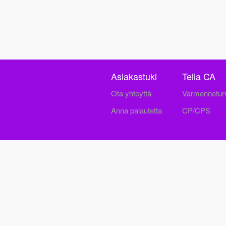
Asiakastuki
Telia CA
Ota yhteyttä
Varmenneturv
Anna palautetta
CP/CPS