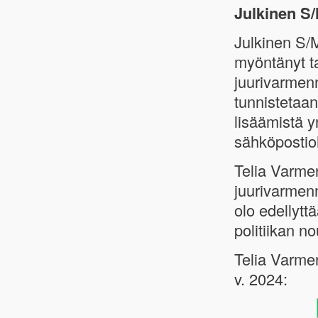
Julkinen S
Julkinen S/
myöntänyt t
juurivarmen
tunnistetaa
lisäämistä y
sähköpostio
Telia Varme
juurivarmen
olo edellytt
politiikan n
Telia Varme
v. 2024: