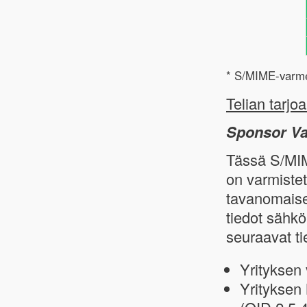
* S/MIME-varme
Telian tarj
Sponsor Va
Tässä S/MIME
on varmistett
tavanomaiselt
tiedot sähkö
seuraavat ti
Yrityksen 
Yrityksen