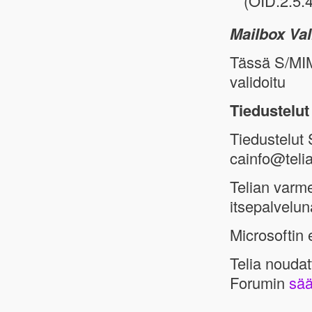
(OID.2.5.
Mailbox Val
Tässä S/MIM
validoitu
Tiedustelut
Tiedustelut
cainfo@telia
Telian varm
itsepalvelu
Microsoftin 
Telia nouda
Forumin
sää