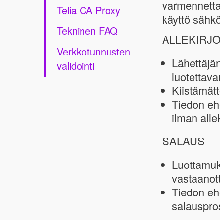
varmennetta
Telia CA Proxy
käyttö sähkö
Tekninen FAQ
ALLEKIRJO
Verkkotunnusten
Lähettäjän
validointi
luotettav
Kiistämätt
Tiedon eh
ilman alle
SALAUS
Luottamuks
vastaanot
Tiedon eh
salauspro