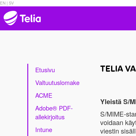
EN |
SV
TELIA 
Etusivu
Valtuutuslomake
ACME
Yleistä S/
Adobe® PDF-
S/MIME-stand
allekirjoitus
voidaan käyt
Intune
viestin sisä